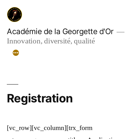
Aller
au
contenu
Académie de la Georgette d'Or
Innovation, diversité, qualité
Registration
[vc_row][vc_column][trx_form