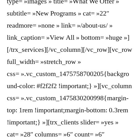
type= »images » title= »What We Offer »
subtitle= »New Programs » cat= »22″
readmore= »none » link= »/about-us/ »
link_caption= »View All » bottom= »huge »]
[/trx_services][/vc_column][/vc_row][vc_row
full_width= »stretch_row »
css= ».vc_custom_1475758700205{backgro
und-color: #f2f2f2 !important;} »][vc_column
css= ».vc_custom_1475830200998{margin-
top: 1rem !important;margin-bottom: 0.3rem
!important;} »][trx_clients slider= »yes »
cat= »28″ columns= »6″ count= »6″