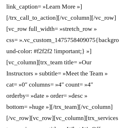
link_caption= »Learn More »]
[/trx_call_to_action][/vc_column][/vc_row]
[vc_row full_width= »stretch_row »
css= ».vc_custom_1475758409075{backgro
und-color: #f2f2f2 !important;} »]
[vc_column][trx_team title= »Our
Instructors » subtitle= »Meet the Team »
cat= »0″ columns= »4″ count= »4″
orderby= »date » order= »desc »
bottom= »huge »][/trx_team][/vc_column]
[/vc_row][vc_row][vc_column][trx_services