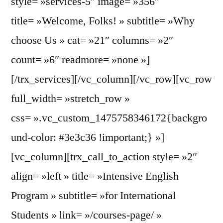
style= »services-5″ image= »356″
title= »Welcome, Folks! » subtitle= »Why
choose Us » cat= »21″ columns= »2″
count= »6″ readmore= »none »]
[/trx_services][/vc_column][/vc_row][vc_row
full_width= »stretch_row »
css= ».vc_custom_1475758346172{backgro
und-color: #3e3c36 !important;} »]
[vc_column][trx_call_to_action style= »2″
align= »left » title= »Intensive English
Program » subtitle= »for International
Students » link= »/courses-page/ »