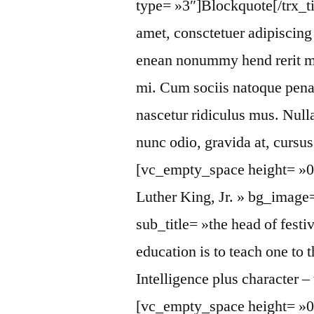
type= »3″]Blockquote[/trx_t
amet, consctetuer adipiscing
enean nonummy hend rerit mau
mi. Cum sociis natoque penat
nascetur ridiculus mus. Null
nunc odio, gravida at, cursu
[vc_empty_space height= »0.
Luther King, Jr. » bg_image
sub_title= »the head of fest
education is to teach one to t
Intelligence plus character – 
[vc_empty_space height= »