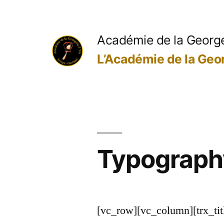
Aller
au
Académie de la George
contenu
L’Académie de la Geor
Typograph
[vc_row][vc_column][trx_titl