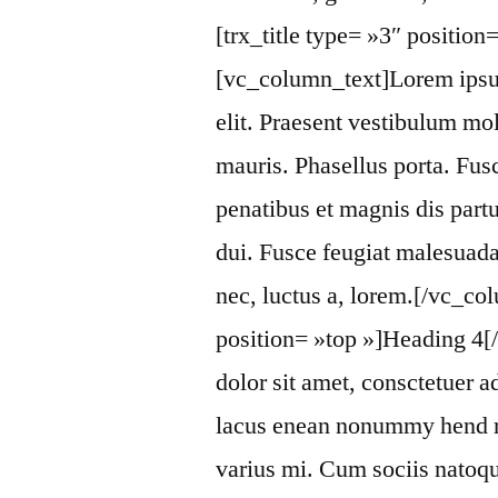
[trx_title type= »3″ position
[vc_column_text]Lorem ipsum
elit. Praesent vestibulum mo
mauris. Phasellus porta. Fus
penatibus et magnis dis part
dui. Fusce feugiat malesuada
nec, luctus a, lorem.[/vc_col
position= »top »]Heading 4[
dolor sit amet, consctetuer a
lacus enean nonummy hend rer
varius mi. Cum sociis natoqu