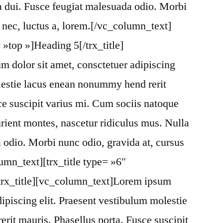
a dui. Fusce feugiat malesuada odio. Morbi
s nec, luctus a, lorem.[/vc_column_text]
= »top »]Heading 5[/trx_title]
 dolor sit amet, consctetuer adipiscing
lestie lacus enean nonummy hend rerit
ce suscipit varius mi. Cum sociis natoque
urient montes, nascetur ridiculus mus. Nulla
 odio. Morbi nunc odio, gravida at, cursus
umn_text][trx_title type= »6″
/trx_title][vc_column_text]Lorem ipsum
dipiscing elit. Praesent vestibulum molestie
it mauris. Phasellus porta. Fusce suscipit