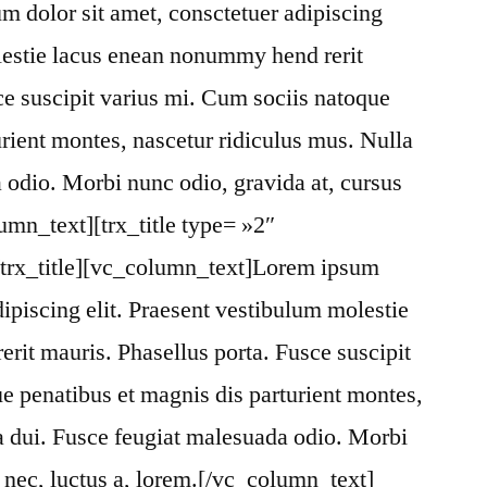
 dolor sit amet, consctetuer adipiscing
lestie lacus enean nonummy hend rerit
ce suscipit varius mi. Cum sociis natoque
urient montes, nascetur ridiculus mus. Nulla
 odio. Morbi nunc odio, gravida at, cursus
umn_text][trx_title type= »2″
/trx_title][vc_column_text]Lorem ipsum
dipiscing elit. Praesent vestibulum molestie
it mauris. Phasellus porta. Fusce suscipit
e penatibus et magnis dis parturient montes,
a dui. Fusce feugiat malesuada odio. Morbi
s nec, luctus a, lorem.[/vc_column_text]