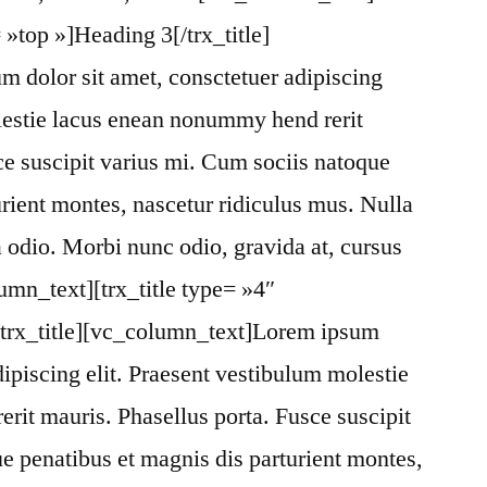
= »top »]Heading 3[/trx_title]
 dolor sit amet, consctetuer adipiscing
lestie lacus enean nonummy hend rerit
ce suscipit varius mi. Cum sociis natoque
urient montes, nascetur ridiculus mus. Nulla
 odio. Morbi nunc odio, gravida at, cursus
umn_text][trx_title type= »4″
/trx_title][vc_column_text]Lorem ipsum
dipiscing elit. Praesent vestibulum molestie
it mauris. Phasellus porta. Fusce suscipit
e penatibus et magnis dis parturient montes,