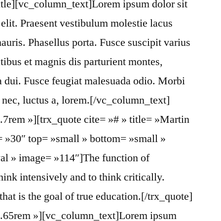
itle][vc_column_text]Lorem ipsum dolor sit
 elit. Praesent vestibulum molestie lacus
ris. Phasellus porta. Fusce suscipit varius
ibus et magnis dis parturient montes,
a dui. Fusce feugiat malesuada odio. Morbi
s nec, luctus a, lorem.[/vc_column_text]
7rem »][trx_quote cite= »# » title= »Martin
= »30″ top= »small » bottom= »small »
ival » image= »114″]The function of
hink intensively and to think critically.
that is the goal of true education.[/trx_quote]
0.65rem »][vc_column_text]Lorem ipsum