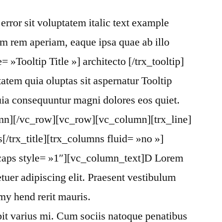
error sit voluptatem italic text example
m rem aperiam, eaque ipsa quae ab illo
e= »Tooltip Title »] architecto [/trx_tooltip]
tem quia oluptas sit aspernatur Tooltip
 quia consequuntur magni dolores eos quiet.
mn][/vc_row][vc_row][vc_column][trx_line]
[/trx_title][trx_columns fluid= »no »]
caps style= »1″][vc_column_text]D Lorem
tuer adipiscing elit. Praesent vestibulum
y hend rerit mauris.
pit varius mi. Cum sociis natoque penatibus