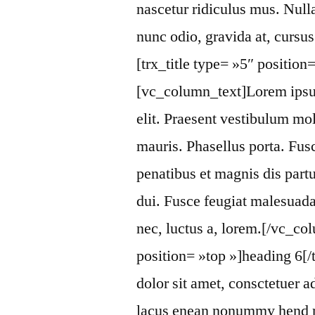
nascetur ridiculus mus. Null
nunc odio, gravida at, cursu
[trx_title type= »5″ position
[vc_column_text]Lorem ipsum
elit. Praesent vestibulum mo
mauris. Phasellus porta. Fus
penatibus et magnis dis part
dui. Fusce feugiat malesuada
nec, luctus a, lorem.[/vc_col
position= »top »]heading 6[
dolor sit amet, consctetuer a
lacus enean nonummy hend rer