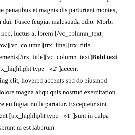
e penatibus et magnis dis parturient montes,
a dui. Fusce feugiat malesuada odio. Morbi
s nec, luctus a, lorem.[/vc_column_text]
w][vc_column][trx_line][trx_title
ements[/trx_title][vc_column_text]
Bold text
trx_highlight type= »2″]accent
cing elit, hovered accents sed do eiusmod
dolore magna aliqu quis nostrud exercitation
e eu fugiat nulla pariatur. Excepteur sint
ent [trx_highlight type= »1″]sunt in culpa
eserunt m est laborum.