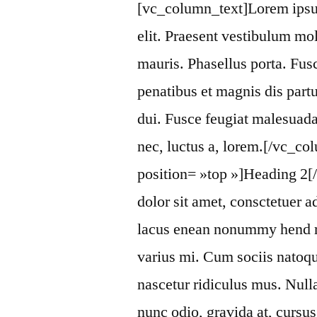
[vc_column_text]Lorem ipsum
elit. Praesent vestibulum mo
mauris. Phasellus porta. Fus
penatibus et magnis dis part
dui. Fusce feugiat malesuada
nec, luctus a, lorem.[/vc_col
position= »top »]Heading 2[
dolor sit amet, consctetuer a
lacus enean nonummy hend rer
varius mi. Cum sociis natoqu
nascetur ridiculus mus. Null
nunc odio, gravida at, cursu