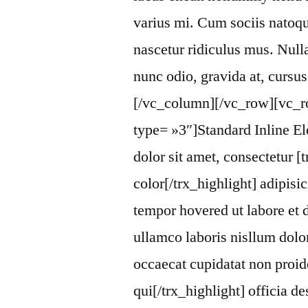
varius mi. Cum sociis natoqu
nascetur ridiculus mus. Null
nunc odio, gravida at, cursu
[/vc_column][/vc_row][vc_ro
type= »3″]Standard Inline El
dolor sit amet, consectetur [
color[/trx_highlight] adipisi
tempor hovered ut labore et 
ullamco laboris nisllum dolor
occaecat cupidatat non proid
qui[/trx_highlight] officia d