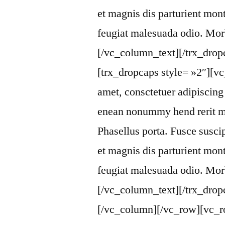
et magnis dis parturient mon
feugiat malesuada odio. Morb
[/vc_column_text][/trx_dro
[trx_dropcaps style= »2″][v
amet, consctetuer adipiscing
enean nonummy hend rerit m
Phasellus porta. Fusce susci
et magnis dis parturient mon
feugiat malesuada odio. Morb
[/vc_column_text][/trx_drop
[/vc_column][/vc_row][vc_ro