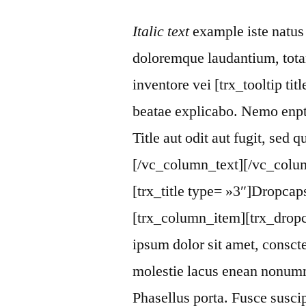
Italic text
example iste natus 
doloremque laudantium, tota
inventore vei [trx_tooltip titl
beatae explicabo. Nemo enpta
Title aut odit aut fugit, sed
[/vc_column_text][/vc_colu
[trx_title type= »3″]Dropcaps
[trx_column_item][trx_drop
ipsum dolor sit amet, conscte
molestie lacus enean nonumm
Phasellus porta. Fusce susci